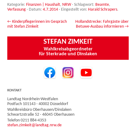
Kategorie:
Finanzen | Haushalt
,
NRW
· Schlagwort:
Beamte
,
Verfassung
· Datum:
4.7.2014
·
Eingestellt von:
Harald Schrapers
.
Beitrags-Navigation
←
Kinderpflegerinnen im Gespräch
Hollandstrecke: Fahrgäste über
mit Stefan Zimkeit
Betuwe-Ausbau informieren
→
STEFAN ZIMKEIT
Wahlkreisabgeordneter
für Sterkrade und Dinslaken
KONTAKT
Landtag Nordrhein-Westfalen
Postfach 101143 · 40002 Düsseldorf
Wahlkreisbüro Oberhausen/Dinslaken
Schwartzstraße 52 · 46045 Oberhausen
Telefon 0211 884-4353
stefan.zimkeit@landtag.nrw.de