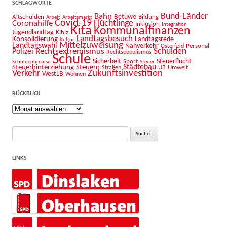
SCHLAGWORTE
Bahn
Bund-Länder
Betuwe
Altschulden
Bildung
Arbeit
Arbeitsmarkt
Covid-19
Flüchtlinge
Coronahilfe
Inklusion
Integration
Kita
Kommunalfinanzen
Jugendlandtag
Kibiz
Landtagsbesuch
Konsolidierung
Landtagsrede
Kultur
Mittelzuweisung
Landtagswahl
Nahverkehr
Personal
Osterfeld
Schulden
Rechtsextremismus
Polizei
Rechtspopulismus
Schule
Sicherheit
Sport
Steuerflucht
Schuldenbremse
Steuer
Städtebau
Steuerhinterziehung
Steuern
U3
Umwelt
Straßen
Zukunftsinvestition
Verkehr
WestLB
Wohnen
RÜCKBLICK
Rückblick
Suche
nach:
LINKS