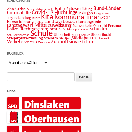
SCHLAGWORTE
Bahn
Bund-Länder
Betuwe
Altschulden
Bildung
Arbeit
Arbeitsmarkt
Covid-19
Flüchtlinge
Coronahilfe
Inklusion
Integration
Kita
Kommunalfinanzen
Jugendlandtag
Kibiz
Landtagsbesuch
Konsolidierung
Landtagsrede
Kultur
Mittelzuweisung
Landtagswahl
Nahverkehr
Personal
Osterfeld
Schulden
Rechtsextremismus
Polizei
Rechtspopulismus
Schule
Sicherheit
Sport
Steuerflucht
Schuldenbremse
Steuer
Städtebau
Steuerhinterziehung
Steuern
U3
Umwelt
Straßen
Zukunftsinvestition
Verkehr
WestLB
Wohnen
RÜCKBLICK
Rückblick
Suche
nach:
LINKS