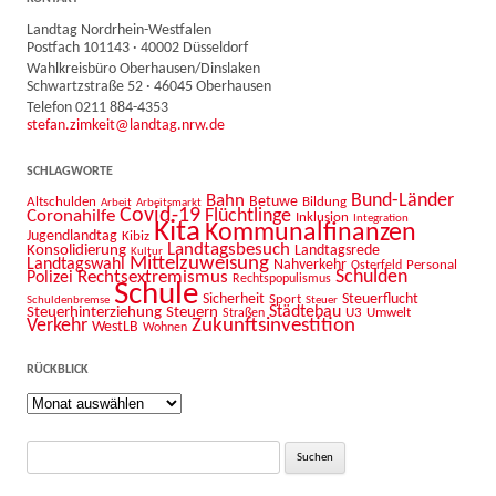
Landtag Nordrhein-Westfalen
Postfach 101143 · 40002 Düsseldorf
Wahlkreisbüro Oberhausen/Dinslaken
Schwartzstraße 52 · 46045 Oberhausen
Telefon 0211 884-4353
stefan.zimkeit@landtag.nrw.de
SCHLAGWORTE
Bahn
Bund-Länder
Betuwe
Altschulden
Bildung
Arbeit
Arbeitsmarkt
Covid-19
Flüchtlinge
Coronahilfe
Inklusion
Integration
Kita
Kommunalfinanzen
Jugendlandtag
Kibiz
Landtagsbesuch
Konsolidierung
Landtagsrede
Kultur
Mittelzuweisung
Landtagswahl
Nahverkehr
Personal
Osterfeld
Schulden
Rechtsextremismus
Polizei
Rechtspopulismus
Schule
Sicherheit
Sport
Steuerflucht
Schuldenbremse
Steuer
Städtebau
Steuerhinterziehung
Steuern
U3
Umwelt
Straßen
Zukunftsinvestition
Verkehr
WestLB
Wohnen
RÜCKBLICK
Rückblick
Suche
nach: